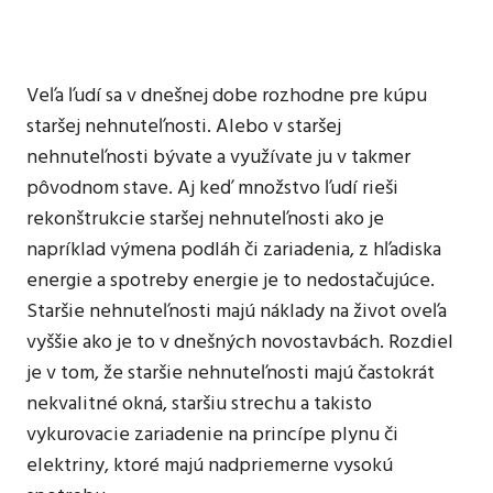
mať
nízkonákladovú
domácnosť
Veľa ľudí sa v dnešnej dobe rozhodne pre kúpu
staršej nehnuteľnosti. Alebo v staršej
nehnuteľnosti bývate a využívate ju v takmer
pôvodnom stave. Aj keď množstvo ľudí rieši
rekonštrukcie staršej nehnuteľnosti ako je
napríklad výmena podláh či zariadenia, z hľadiska
energie a spotreby energie je to nedostačujúce.
Staršie nehnuteľnosti majú náklady na život oveľa
vyššie ako je to v dnešných novostavbách. Rozdiel
je v tom, že staršie nehnuteľnosti majú častokrát
nekvalitné okná, staršiu strechu a takisto
vykurovacie zariadenie na princípe plynu či
elektriny, ktoré majú nadpriemerne vysokú