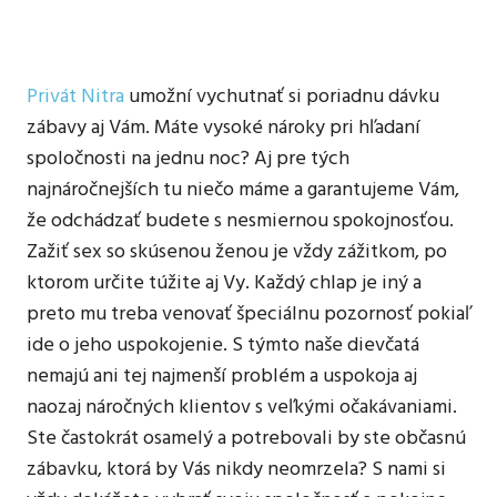
Privát Nitra
umožní vychutnať si poriadnu dávku
zábavy aj Vám. Máte vysoké nároky pri hľadaní
spoločnosti na jednu noc? Aj pre tých
najnáročnejších tu niečo máme a garantujeme Vám,
že odchádzať budete s nesmiernou spokojnosťou.
Zažiť sex so skúsenou ženou je vždy zážitkom, po
ktorom určite túžite aj Vy. Každý chlap je iný a
preto mu treba venovať špeciálnu pozornosť pokiaľ
ide o jeho uspokojenie. S týmto naše dievčatá
nemajú ani tej najmenší problém a uspokoja aj
naozaj náročných klientov s veľkými očakávaniami.
Ste častokrát osamelý a potrebovali by ste občasnú
zábavku, ktorá by Vás nikdy neomrzela? S nami si