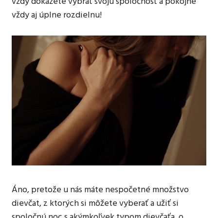
vždy dokážete vybrať svoju spoločnosť a pokojne
vždy aj úplne rozdielnu!
Áno, pretože u nás máte nespočetné množstvo
dievčat, z ktorých si môžete vyberať a užiť si
spoločnú noc s akýmkoľvek typom dievčaťa, o