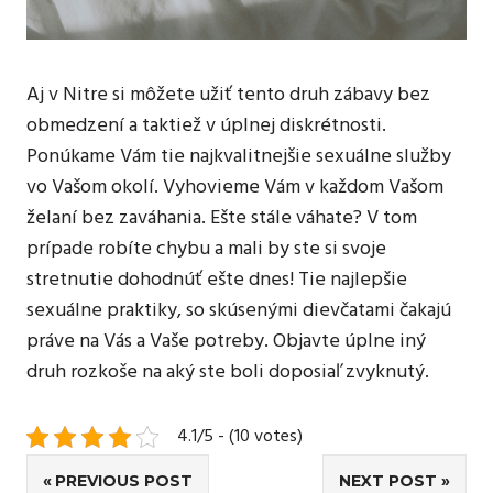
Aj v Nitre si môžete užiť tento druh zábavy bez
obmedzení a taktiež v úplnej diskrétnosti.
Ponúkame Vám tie najkvalitnejšie sexuálne služby
vo Vašom okolí. Vyhovieme Vám v každom Vašom
želaní bez zaváhania. Ešte stále váhate? V tom
prípade robíte chybu a mali by ste si svoje
stretnutie dohodnúť ešte dnes! Tie najlepšie
sexuálne praktiky, so skúsenými dievčatami čakajú
práve na Vás a Vaše potreby. Objavte úplne iný
druh rozkoše na aký ste boli doposiaľ zvyknutý.
4.1/5 - (10 votes)
Navigace
PREVIOUS POST
NEXT POST