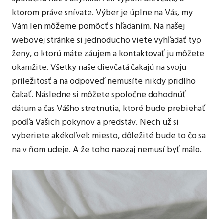
ktorom práve snívate. Výber je úplne na Vás, my
Vám len môžeme pomôcť s hľadaním.
Na našej
webovej stránke si jednoducho viete vyhľadať typ
ženy, o ktorú máte záujem a kontaktovať ju môžete
okamžite. Všetky naše dievčatá čakajú na svoju
príležitosť a na odpoveď nemusíte nikdy pridlho
čakať. Následne si môžete spoločne dohodnúť
dátum a čas Vášho stretnutia, ktoré bude prebiehať
podľa Vašich pokynov a predstáv. Nech už si
vyberiete akékoľvek miesto, dôležité bude to čo sa
na v ňom udeje. A že toho naozaj nemusí byť málo.