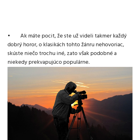
tvorcovia
s
talentom
• Ak máte pocit, že ste už videli takmer každý
dobrý horor, o klasikách tohto žánru nehovoriac,
skúste niečo trochu iné, zato však podobné a
niekedy prekvapujúco populárne.