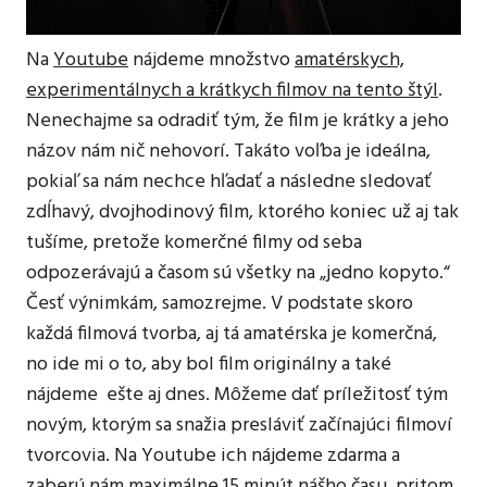
Na
Youtube
nájdeme množstvo
amatérskych,
experimentálnych a krátkych filmov na tento štýl
.
Nenechajme sa odradiť tým, že film je krátky a jeho
názov nám nič nehovorí. Takáto voľba je ideálna,
pokiaľ sa nám nechce hľadať a následne sledovať
zdĺhavý, dvojhodinový film, ktorého koniec už aj tak
tušíme, pretože komerčné filmy od seba
odpozerávajú a časom sú všetky na „jedno kopyto.“
Česť výnimkám, samozrejme. V podstate skoro
každá filmová tvorba, aj tá amatérska je komerčná,
no ide mi o to, aby bol film originálny a také
nájdeme ešte aj dnes. Môžeme dať príležitosť tým
novým, ktorým sa snažia presláviť začínajúci filmoví
tvorcovia. Na Youtube ich nájdeme zdarma a
zaberú nám maximálne 15 minút nášho času, pritom