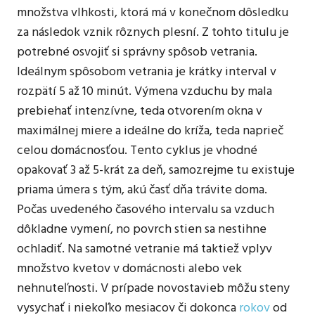
množstva vlhkosti, ktorá má v konečnom dôsledku
za následok vznik rôznych plesní. Z tohto titulu je
potrebné osvojiť si správny spôsob vetrania.
Ideálnym spôsobom vetrania je krátky interval v
rozpätí 5 až 10 minút. Výmena vzduchu by mala
prebiehať intenzívne, teda otvorením okna v
maximálnej miere a ideálne do kríža, teda naprieč
celou domácnosťou. Tento cyklus je vhodné
opakovať 3 až 5-krát za deň, samozrejme tu existuje
priama úmera s tým, akú časť dňa trávite doma.
Počas uvedeného časového intervalu sa vzduch
dôkladne vymení, no povrch stien sa nestihne
ochladiť. Na samotné vetranie má taktiež vplyv
množstvo kvetov v domácnosti alebo vek
nehnuteľnosti. V prípade novostavieb môžu steny
vysychať i niekoľko mesiacov či dokonca
rokov
od