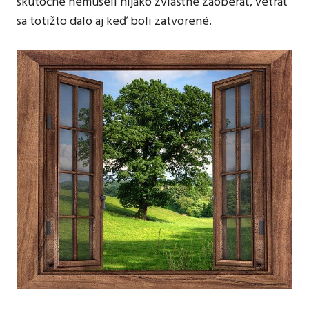
skutočne nemuseli nijako zvláštne zaoberať, vetrať
sa totižto dalo aj keď boli zatvorené.