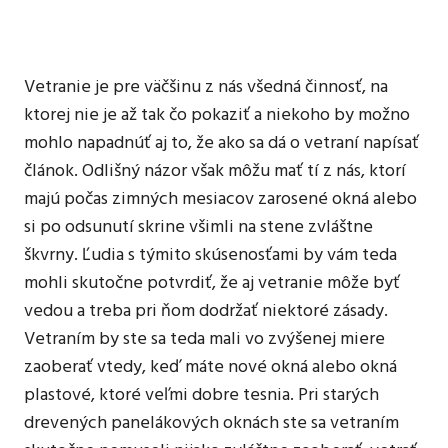
vyzerať
správne
vetranie
Vetranie je pre väčšinu z nás všedná činnosť, na
ktorej nie je až tak čo pokaziť a niekoho by možno
mohlo napadnúť aj to, že ako sa dá o vetraní napísať
článok. Odlišný názor však môžu mať tí z nás, ktorí
majú počas zimných mesiacov zarosené okná alebo
si po odsunutí skrine všimli na stene zvláštne
škvrny. Ľudia s týmito skúsenosťami by vám teda
mohli skutočne potvrdiť, že aj
vetranie
môže byť
vedou a treba pri ňom dodržať niektoré zásady.
Vetraním by ste sa teda mali vo zvýšenej miere
zaoberať vtedy, keď máte nové okná alebo okná
plastové, ktoré veľmi dobre tesnia. Pri starých
drevených panelákových oknách ste sa vetraním