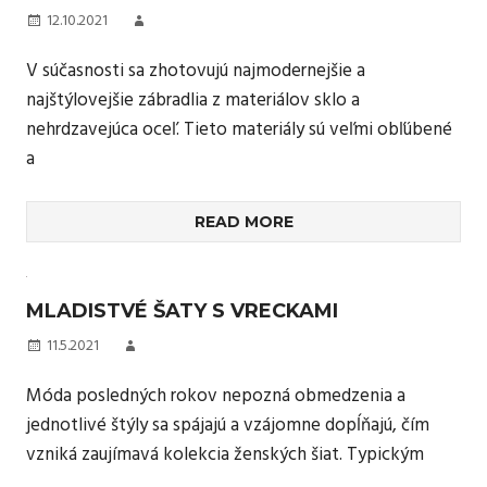
12.10.2021
V súčasnosti sa zhotovujú najmodernejšie a
najštýlovejšie zábradlia z materiálov sklo a
nehrdzavejúca oceľ. Tieto materiály sú veľmi obľúbené
a
READ MORE
MLADISTVÉ ŠATY S VRECKAMI
11.5.2021
Móda posledných rokov nepozná obmedzenia a
jednotlivé štýly sa spájajú a vzájomne dopĺňajú, čím
vzniká zaujímavá kolekcia ženských šiat. Typickým