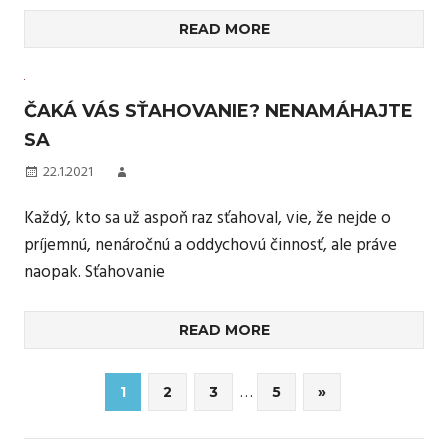
READ MORE
ČAKÁ VÁS SŤAHOVANIE? NENAMÁHAJTE
SA
22.1.2021
Každý, kto sa už aspoň raz sťahoval, vie, že nejde o
príjemnú, nenáročnú a oddychovú činnosť, ale práve
naopak. Sťahovanie
READ MORE
Stránkování
…
Next
1
2
3
5
»
Posts
příspěvků