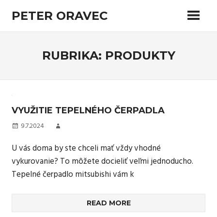
Skip
PETER ORAVEC
to
content
Radi by ste objavili najlepšie miesto pre vaše PR články? Nejaký veľa
navštevovaný web, aby si vás ľudia všimli? Ak áno, potom Vám
ponúkame priestor na našich stránkach, zpropagujte svoju firmu a
RUBRIKA:
PRODUKTY
buďte úspešní.
VYUŽITIE TEPELNÉHO ČERPADLA
9.7.2024
U vás doma by ste chceli mať vždy vhodné
vykurovanie? To môžete docieliť veľmi jednoducho.
Tepelné čerpadlo mitsubishi vám k
READ MORE