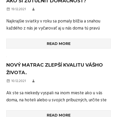
AKO SI ZÚTULNIŤ DOMÁCNOSŤ?
19.12.2021
Najkrajšie sviatky v roku sa pomaly blížia a snahou
každého z nás je vyčarovať aj u nás doma tú pravú
READ MORE
NOVÝ MATRAC ZLEPŠÍ KVALITU VÁŠHO
ŽIVOTA.
10.12.2021
Ak ste sa niekedy vyspali na inom mieste ako u vás
doma, na hoteli alebo u svojich príbuzných, určite ste
READ MORE