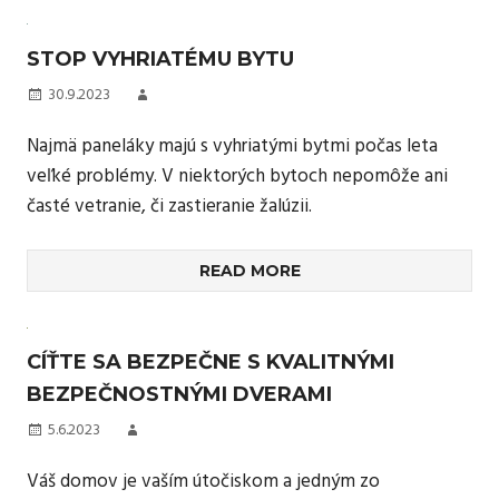
STOP VYHRIATÉMU BYTU
30.9.2023
Najmä paneláky majú s vyhriatými bytmi počas leta
veľké problémy. V niektorých bytoch nepomôže ani
časté vetranie, či zastieranie žalúzii.
READ MORE
CÍŤTE SA BEZPEČNE S KVALITNÝMI
BEZPEČNOSTNÝMI DVERAMI
5.6.2023
Váš domov je vaším útočiskom a jedným zo