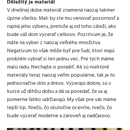
Dôležitý je materiál
V dnešnej dobe materiál znamená naozaj takmer
úplne všetko. Mali by ste mu venovať pozornosť a
najmä jeho výberu, pretože aj od toho záleží, ako
bude váš dom vyzerať celkovo. Pozitívum je, že
máte na výber z naozaj veľkého množstva.
Negatívum to však môže byť pre ľudí, ktorí majú
problém vybrať si len jednu vec. Pre tých máme
malú radu. Nechajte si poradiť. Ak sú niektoré
materiály teraz naozaj veľmi populárne, tak je to
jednoznačne sklo a drevo. Vyzerajú dobre, sú v
kurze už dlhšiu dobu a dá sa povedať, že sa aj
pomerne ľahko udržiavajú. My však pre vás máme
lepší tip. Niečo, čo skutočne oceníte, niečo, čo
bude vyzerať moderne a zároveň aj nadčasovo.