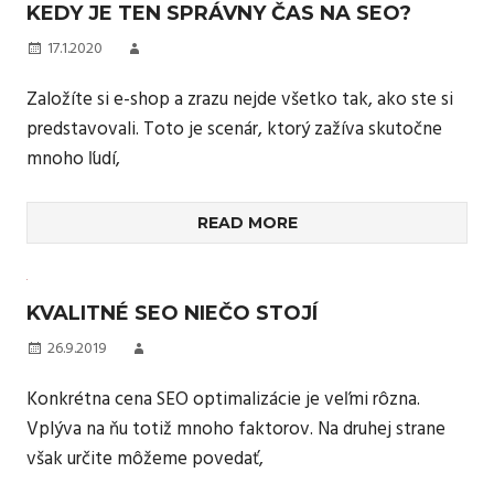
KEDY JE TEN SPRÁVNY ČAS NA SEO?
17.1.2020
Založíte si e-shop a zrazu nejde všetko tak, ako ste si
predstavovali. Toto je scenár, ktorý zažíva skutočne
mnoho ľudí,
READ MORE
KVALITNÉ SEO NIEČO STOJÍ
26.9.2019
Konkrétna cena SEO optimalizácie je veľmi rôzna.
Vplýva na ňu totiž mnoho faktorov. Na druhej strane
však určite môžeme povedať,