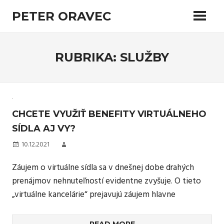
Skip
PETER ORAVEC
to
content
Radi by ste objavili najlepšie miesto pre vaše PR články? Nejaký veľa
navštevovaný web, aby si vás ľudia všimli? Ak áno, potom Vám
ponúkame priestor na našich stránkach, zpropagujte svoju firmu a
RUBRIKA:
SLUŽBY
buďte úspešní.
CHCETE VYUŽIŤ BENEFITY VIRTUÁLNEHO
SÍDLA AJ VY?
10.12.2021
Záujem o virtuálne sídla sa v dnešnej dobe drahých
prenájmov nehnuteľností evidentne zvyšuje. O tieto
„virtuálne kancelárie“ prejavujú záujem hlavne
READ MORE