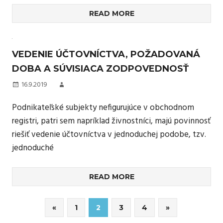
READ MORE
VEDENIE ÚČTOVNÍCTVA, POŽADOVANÁ
DOBA A SÚVISIACA ZODPOVEDNOSŤ
16.9.2019
Podnikateľské subjekty nefigurujúce v obchodnom
registri, patri sem napríklad živnostníci, majú povinnosť
riešiť vedenie účtovníctva v jednoduchej podobe, tzv.
jednoduché
READ MORE
Stránkování
Previous
Next
«
1
2
3
4
»
Posts
Posts