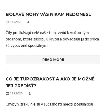
BOĽAVÉ NOHY VÁS NIKAM NEDONESÚ
16.1.2021
Žily pretkávajú celé naše telo, vedú k vnútorným
orgánom, ktoré zásobujú krvou a odvádzajú ju do srdca.
Sú vybavené špeciálnymi
READ MORE
ČO JE TUPOZRAKOSŤ A AKO JE MOŽNÉ
JEJ PREDÍSŤ?
18.7.2020
Chyby v zraku nie sú v súčasnosti medzi populáciou